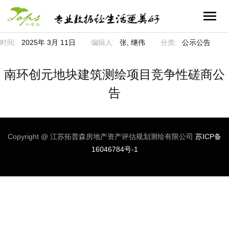
时间:
2025年 3月 11日
编辑人:
张, 继伟
分类:
公示公告
首页
业务领域
南环创元地块建筑测绘项目竞争性磋商公
告
- 不动产全流程服务
关于拓普森
- 自然资源空间信息服务
- 公司简介
企业文化
Copyright @ 江苏拓普森房地产资产评估规划测绘有限公司
苏ICP备
- 资产管理运营智能化服务
- 公司历程
- 新闻资讯
联系我们
16046784号-1
- 招标及采购代理服务
- 公司资质
- 员工风采
- 联系我们
- 合作伙伴
- 人才招聘