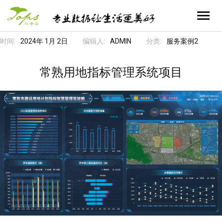
时间:
2024年 1月 2日
编辑人:
ADMIN
分类:
服务案例2
首页
业务领域
常熟用地指标管理系统项目
- 不动产全流程服务
关于拓普森
- 自然资源空间信息服务
- 公司简介
企业文化
- 资产管理运营智能化服务
- 公司历程
- 新闻资讯
联系我们
- 招标及采购代理服务
- 公司资质
- 员工风采
- 联系我们
- 合作伙伴
- 人才招聘