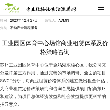
时间:
2023年 12月 27日
编辑人:
ADMIN
首页
分类:
不动产全流程服务
业务领域
工业园区体育中心场馆商业租赁体系及价
- 不动产全流程服务
关于拓普森
格策略咨询
- 自然资源空间信息服务
- 公司简介
企业文化
苏州工业园区体育中心位于金鸡湖东核心区，我公司充
- 资产管理运营智能化服务
- 公司历程
- 新闻资讯
联系我们
分发挥第三方作用，通过完善的市场调研、全面的项目
SWOT分析，对商业租赁价格体系的建立做出租金评估，
- 招标及采购代理服务
- 公司资质
- 员工风采
- 联系我们
为商业租赁定价政策研究和咨询意见提供项目招商策略
- 合作伙伴
- 人才招聘
和建议，为项目总体经济效益和社会效益提供更科学的
指导意义。