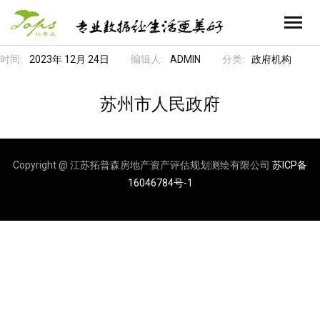
时间:
2023年 12月 24日
编辑人:
ADMIN
分类:
政府机构
首页
业务领域
苏州市人民政府
- 不动产全流程服务
关于拓普森
Copyright @ 江苏拓普森房地产资产评估规划测绘有限公司
苏ICP备
- 自然资源空间信息服务
- 公司简介
企业文化
16046784号-1
- 资产管理运营智能化服务
- 公司历程
- 新闻资讯
联系我们
- 招标及采购代理服务
- 公司资质
- 员工风采
- 联系我们
- 合作伙伴
- 人才招聘